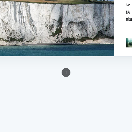
k
候
他的
1