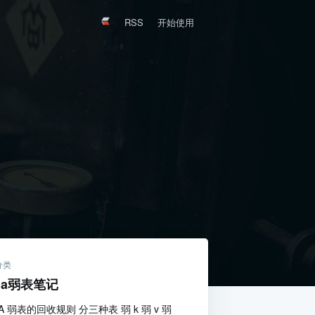
RSS
开始使用
分类
ua弱表笔记
A 弱表的回收规则 分三种表 弱 k 弱 v 弱