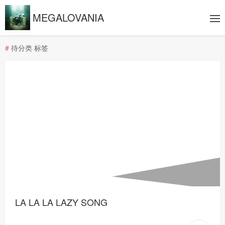
MEGALOVANIA
#
待分类 标签
LA LA LA LAZY SONG