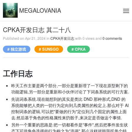
MEGALOVANIA
CPKA开发日志 其二十八
Published on
Apr 21, 2024
in
CPKA开发日志
with
0
views and
0
comments
# 独立游戏
# SUNSGO
# CPKA
工作日志
昨天工作主要是两个部分,一部分是重新理了一下现在原型剩下的
功能逻辑,另一部分是重新和小伙伴讨论了下词条系统的可行方案.
先说词条系统.现在能想到的其实是类比 DND 那种形式,DND 的
系统能够把人类的一切行为定向到几类属性的检定上.那么对于 AI
控制词条的逻辑,可以把"要做的行为"定位到几个固定的属性上面
去.然后基于角色的性格属性来扔骰子,来决定是否做这个事情.
另外一个重要的思路是:把一切都看作是"事件",然后把事件发生状
态下可供角色选择的行为称之为"选项",那么这样就能拜托单个特