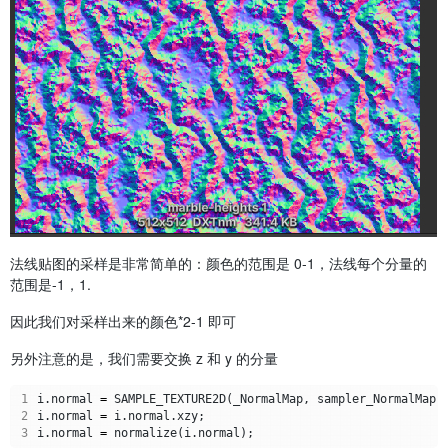
法线贴图的采样是非常简单的：颜色的范围是 0-1，法线每个分量的
范围是-1，1.
因此我们对采样出来的颜色*2-1 即可
另外注意的是，我们需要交换 z 和 y 的分量
1
i
.
normal
=
SAMPLE_TEXTURE2D
(
_NormalMap
,
sampler_NormalMap
,
2
i
.
normal
=
i
.
normal
.
xzy
;
3
i
.
normal
=
normalize
(
i
.
normal
);