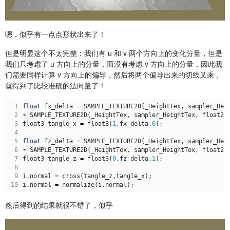
嗯，似乎有一点点形状出来了！
但是明显这个不太完整：我们有 u 和 v 两个方向上的变化分量，但是
我们只考虑了 u 方向上的分量，而没有考虑 v 方向上的分量，因此我
们需要同样计算 v 方向上的偏导，然后将两个偏导出来的切线叉乘，
就得到了比较准确的法向量了！
 1
float
fx_delta
=
SAMPLE_TEXTURE2D
(
_HeightTex
,
sampler_Hei
 2
-
SAMPLE_TEXTURE2D
(
_HeightTex
,
sampler_HeightTex
,
float2
(
 3
float3
tangle_x
=
float3
(
1
,
fx_delta
,
0
);
 4
 5
float
fz_delta
=
SAMPLE_TEXTURE2D
(
_HeightTex
,
sampler_Hei
 6
-
SAMPLE_TEXTURE2D
(
_HeightTex
,
sampler_HeightTex
,
float2
(
 7
float3
tangle_z
=
float3
(
0
,
fz_delta
,
1
);
 8
 9
i
.
normal
=
cross
(
tangle_z
,
tangle_x
);
10
i
.
normal
=
normalize
(
i
.
normal
);
然后得到的结果就很不错了，似乎