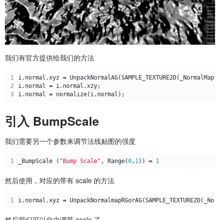
我们有官方提供给我们的方法
1
i
.
normal
.
xyz
=
UnpackNormalAG
(
SAMPLE_TEXTURE2D
(
_NormalMap
,
2
i
.
normal
=
i
.
normal
.
xzy
;
3
i
.
normal
=
normalize
(
i
.
normal
);
引入 BumpScale
我们需要另一个参数来调节法线贴图的强度
1
_BumpScale
(
"Bump Scale"
,
Range
(
0
,
1
))
=
1
然后使用，对应的带有 scale 的方法
1
i
.
normal
.
xyz
=
UnpackNormalmapRGorAG
(
SAMPLE_TEXTURE2D
(
_Nor
然后我们可以自由调节 scale 了