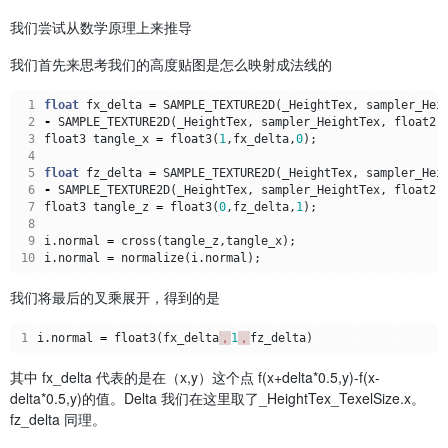
我们尝试从数学原理上来推导
我们首先来思考我们的高度贴图是怎么映射成法线的
 1
float
fx_delta
=
SAMPLE_TEXTURE2D
(
_HeightTex
,
sampler_Hei
 2
-
SAMPLE_TEXTURE2D
(
_HeightTex
,
sampler_HeightTex
,
float2
(
 3
float3
tangle_x
=
float3
(
1
,
fx_delta
,
0
);
 4
 5
float
fz_delta
=
SAMPLE_TEXTURE2D
(
_HeightTex
,
sampler_Hei
 6
-
SAMPLE_TEXTURE2D
(
_HeightTex
,
sampler_HeightTex
,
float2
(
 7
float3
tangle_z
=
float3
(
0
,
fz_delta
,
1
);
 8
 9
i
.
normal
=
cross
(
tangle_z
,
tangle_x
);
10
i
.
normal
=
normalize
(
i
.
normal
);
我们将最后的叉乘展开，得到的是
1
i
.
normal
=
float3
(
fx_delta
，
1
，
fz_delta
)
其中 fx_delta 代表的是在（x,y）这个点 f(x+delta*0.5,y)-f(x-
delta*0.5,y)的值。Delta 我们在这里取了_HeightTex_TexelSize.x。
fz_delta 同理。