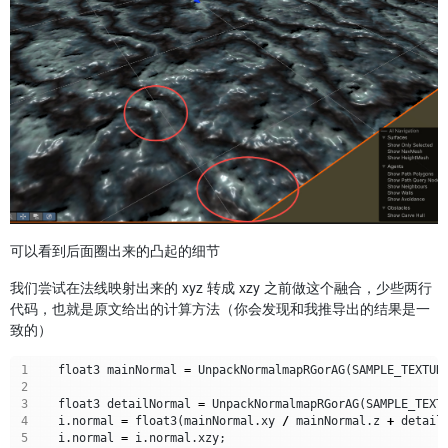
可以看到后面圈出来的凸起的细节
我们尝试在法线映射出来的 xyz 转成 xzy 之前做这个融合，少些两行
代码，也就是原文给出的计算方法（你会发现和我推导出的结果是一
致的）
1
float3
mainNormal
=
UnpackNormalmapRGorAG
(
SAMPLE_TEXTUR
2
3
float3
detailNormal
=
UnpackNormalmapRGorAG
(
SAMPLE_TEXT
4
i
.
normal
=
float3
(
mainNormal
.
xy
/
mainNormal
.
z
+
detail
5
i
.
normal
=
i
.
normal
.
xzy
;