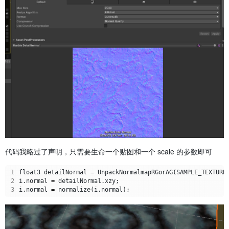
代码我略过了声明，只需要生命一个贴图和一个 scale 的参数即可
1
float3
detailNormal
=
UnpackNormalmapRGorAG
(
SAMPLE_TEXTURE
2
i
.
normal
=
detailNormal
.
xzy
;
3
i
.
normal
=
normalize
(
i
.
normal
);