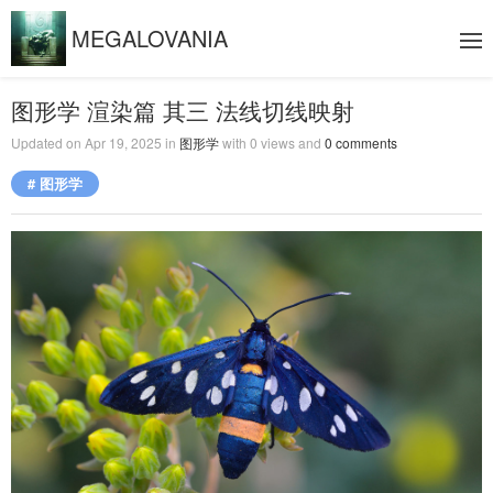
MEGALOVANIA
图形学 渲染篇 其三 法线切线映射
Updated on
Apr 19, 2025
in
图形学
with
0
views and
0
comments
# 图形学