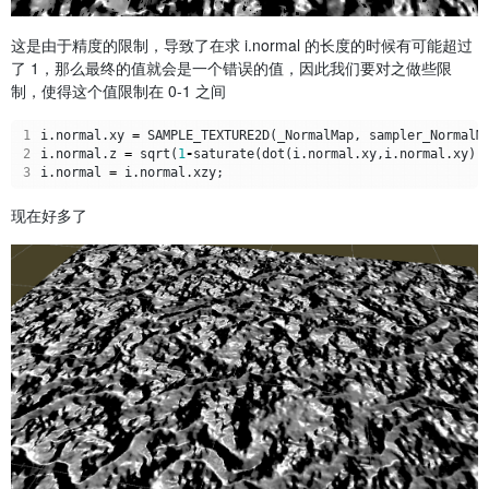
这是由于精度的限制，导致了在求 i.normal 的长度的时候有可能超过
了 1，那么最终的值就会是一个错误的值，因此我们要对之做些限
制，使得这个值限制在 0-1 之间
1
i
.
normal
.
xy
=
SAMPLE_TEXTURE2D
(
_NormalMap
,
sampler_NormalM
2
i
.
normal
.
z
=
sqrt
(
1
-
saturate
(
dot
(
i
.
normal
.
xy
,
i
.
normal
.
xy
))
3
i
.
normal
=
i
.
normal
.
xzy
;
现在好多了