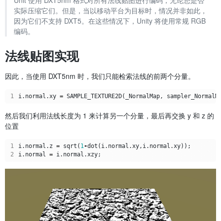
Unit 使用 DXT5nm 格式对所有法线贴图进行编码，无论您是否
实际压缩它们。但是，当以移动平台为目标时，情况并非如此，
因为它们不支持 DXT5。在这些情况下，Unity 将使用常规 RGB
编码。
法线贴图实现
因此，当使用 DXT5nm 时，我们只能检索法线的前两个分量。
1
i
.
normal
.
xy
=
SAMPLE_TEXTURE2D
(
_NormalMap
,
sampler_NormalM
然后我们利用法线长度为 1 来计算另一个分量，最后再交换 y 和 z 的
位置
1
i
.
normal
.
z
=
sqrt
(
1
-
dot
(
i
.
normal
.
xy
,
i
.
normal
.
xy
));
2
i
.
normal
=
i
.
normal
.
xzy
;