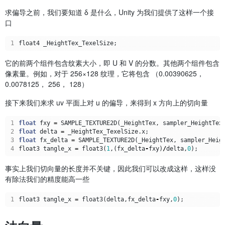
求偏导之前，我们要知道 δ 是什么，Unity 为我们提供了这样一个接
口
1
它的前两个组件包含纹素大小，即 U 和 V 的分数。其他两个组件包含
像素量。例如，对于 256×128 纹理，它将包含 （0.00390625，
0.0078125， 256， 128）
接下来我们来求 uv 平面上对 u 的偏导，来得到 x 方向上的切向量
1
float
fxy
=
SAMPLE_TEXTURE2D
(
_HeightTex
,
sampler_HeightTex
2
float
delta
=
_HeightTex_TexelSize
.
x
;
3
float
fx_delta
=
SAMPLE_TEXTURE2D
(
_HeightTex
,
sampler_Heig
4
float3
tangle_x
=
float3
(
1
,(
fx_delta
-
fxy
)
/
delta
,
0
);
事实上我们切向量的长度并不关键，因此我们可以改成这样，这样没
有除法我们的精度能高一些
1
float3
tangle_x
=
float3
(
delta
,
fx_delta
-
fxy
,
0
);