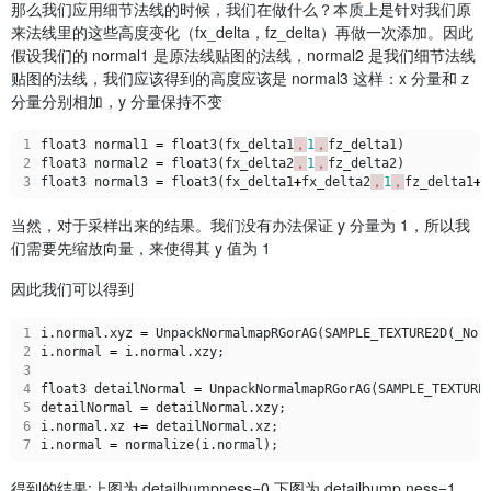
那么我们应用细节法线的时候，我们在做什么？本质上是针对我们原
来法线里的这些高度变化（fx_delta，fz_delta）再做一次添加。因此
假设我们的 normal1 是原法线贴图的法线，normal2 是我们细节法线
贴图的法线，我们应该得到的高度应该是 normal3 这样：x 分量和 z
分量分别相加，y 分量保持不变
1
float3
normal1
=
float3
(
fx_delta1
，
1
，
fz_delta1
)
2
float3
normal2
=
float3
(
fx_delta2
，
1
，
fz_delta2
)
3
float3
normal3
=
float3
(
fx_delta1
+
fx_delta2
，
1
，
fz_delta1
+
f
当然，对于采样出来的结果。我们没有办法保证 y 分量为 1，所以我
们需要先缩放向量，来使得其 y 值为 1
因此我们可以得到
1
i
.
normal
.
xyz
=
UnpackNormalmapRGorAG
(
SAMPLE_TEXTURE2D
(
_Nor
2
i
.
normal
=
i
.
normal
.
xzy
;
3
4
float3
detailNormal
=
UnpackNormalmapRGorAG
(
SAMPLE_TEXTURE
5
detailNormal
=
detailNormal
.
xzy
;
6
i
.
normal
.
xz
+=
detailNormal
.
xz
;
7
i
.
normal
=
normalize
(
i
.
normal
);
得到的结果:上图为 detailbumpness=0,下图为 detailbump ness=1