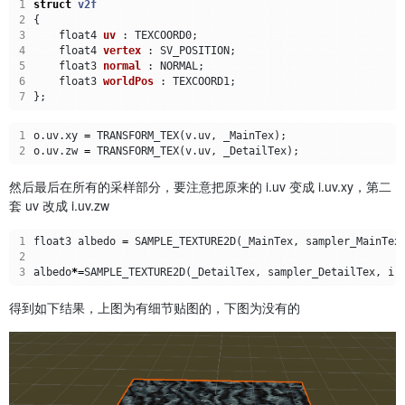
1
struct
v2f
2
{
3
float4
uv
:
TEXCOORD0
;
4
float4
vertex
:
SV_POSITION
;
5
float3
normal
:
NORMAL
;
6
float3
worldPos
:
TEXCOORD1
;
7
};
1
o
.
uv
.
xy
=
TRANSFORM_TEX
(
v
.
uv
,
_MainTex
);
2
o
.
uv
.
zw
=
TRANSFORM_TEX
(
v
.
uv
,
_DetailTex
);
然后最后在所有的采样部分，要注意把原来的 i.uv 变成 i.uv.xy，第二
套 uv 改成 i.uv.zw
1
float3
albedo
=
SAMPLE_TEXTURE2D
(
_MainTex
,
sampler_MainTex
2
3
albedo
*=
SAMPLE_TEXTURE2D
(
_DetailTex
,
sampler_DetailTex
,
i
.
得到如下结果，上图为有细节贴图的，下图为没有的