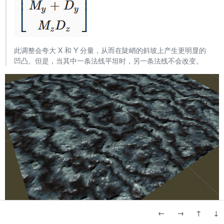
此调整会夸大 X 和 Y 分量，从而在陡峭的斜坡上产生更明显的
凹凸。但是，当其中一条法线平坦时，另一条法线不会改变。
←
→
↑
↓