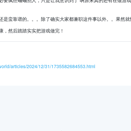
必要疯狂蛐蛐别人，只是让我意识到了“啊原来真的还有在做游
还是蛮靠谱的。。。除了确实大家都兼职这件事以外。。果然就
康，然后踏踏实实把游戏做完！
world/articles/2024/12/31/1735582684553.html