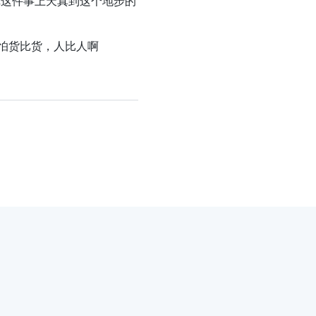
戏这件事上天真到这个地步的
怕货比货，人比人啊